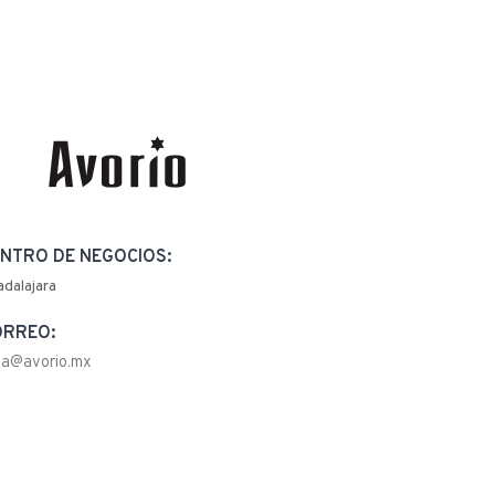
NTRO DE NEGOCIOS:
adalajara
ORREO:
la@avorio.mx