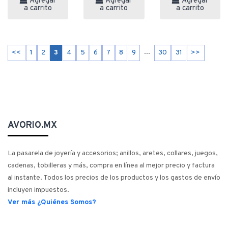
Agregar
Agregar
Agregar
a carrito
a carrito
a carrito
...
<<
1
2
3
4
5
6
7
8
9
30
31
>>
AVORIO.MX
La pasarela de joyería y accesorios; anillos, aretes, collares, juegos,
cadenas, tobilleras y más, compra en línea al mejor precio y factura
al instante. Todos los precios de los productos y los gastos de envío
incluyen impuestos.
Ver más ¿Quiénes Somos?